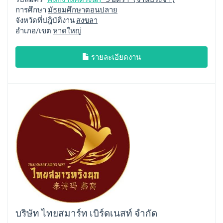
การศึกษา
มัธยมศึกษาตอนปลาย
จังหวัดที่ปฎิบัติงาน
สงขลา
อำเภอ/เขต
หาดใหญ่
รายละเอียดงาน
บริษัท ไทยสมาร์ท เบิร์ดเนสท์ จำกัด