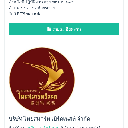
จังหวัดที่ปฎิบัติงาน
กรุงเทพมหานคร
อำเภอ/เขต
เขตห้วยขวาง
ใกล้
BTS
ทองหล่อ
รายละเอียดงาน
บริษัท ไทยสมาร์ท เบิร์ดเนสท์ จำกัด
รับสมัคร
พนักงานคัดรังนก
5 อัตรา ( งานประจำ )