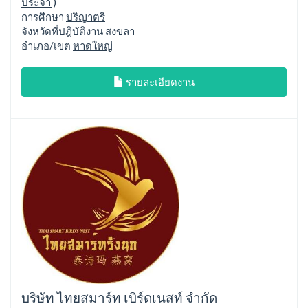
ประจำ )
การศึกษา
ปริญาตรี
จังหวัดที่ปฎิบัติงาน
สงขลา
อำเภอ/เขต
หาดใหญ่
รายละเอียดงาน
บริษัท ไทยสมาร์ท เบิร์ดเนสท์ จำกัด