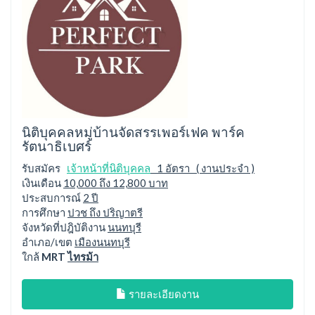
นิติบุคคลหมู่บ้านจัดสรรเพอร์เฟค พาร์ค
รัตนาธิเบศร์
รับสมัคร
เจ้าหน้าที่นิติบุคคล
1 อัตรา ( งานประจำ )
เงินเดือน
10,000 ถึง 12,800 บาท
ประสบการณ์
2 ปี
การศึกษา
ปวช ถึง ปริญาตรี
จังหวัดที่ปฎิบัติงาน
นนทบุรี
อำเภอ/เขต
เมืองนนทบุรี
ใกล้
MRT
ไทรม้า
รายละเอียดงาน