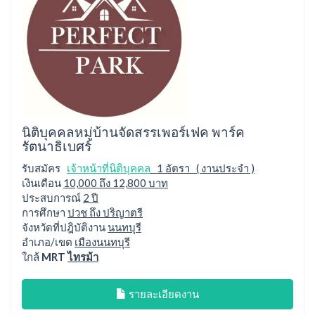
นิติบุคคลหมู่บ้านจัดสรรเพอร์เฟค พาร์ค
รัตนาธิเบศร์
รับสมัคร
เจ้าหน้าที่นิติบุคคล
1 อัตรา ( งานประจำ )
เงินเดือน
10,000 ถึง 12,800 บาท
ประสบการณ์
2 ปี
การศึกษา
ปวช ถึง ปริญาตรี
จังหวัดที่ปฎิบัติงาน
นนทบุรี
อำเภอ/เขต
เมืองนนทบุรี
ใกล้
MRT
ไทรม้า
รายละเอียดงาน