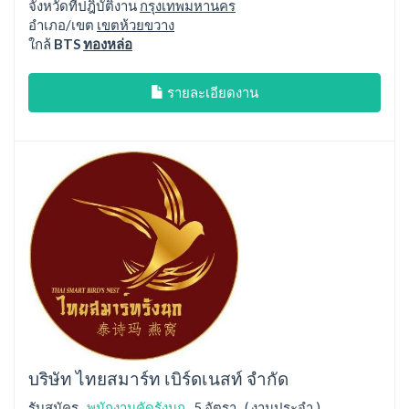
จังหวัดที่ปฎิบัติงาน
กรุงเทพมหานคร
อำเภอ/เขต
เขตห้วยขวาง
ใกล้
BTS
ทองหล่อ
รายละเอียดงาน
บริษัท ไทยสมาร์ท เบิร์ดเนสท์ จำกัด
รับสมัคร
พนักงานคัดรังนก
5 อัตรา ( งานประจำ )