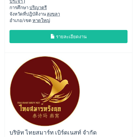
ประจำ )
การศึกษา
ปริญาตรี
จังหวัดที่ปฎิบัติงาน
สงขลา
อำเภอ/เขต
หาดใหญ่
รายละเอียดงาน
บริษัท ไทยสมาร์ท เบิร์ดเนสท์ จำกัด