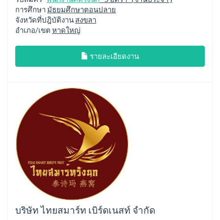
การศึกษา
มัธยมศึกษาตอนปลาย
จังหวัดที่ปฎิบัติงาน
สงขลา
อำเภอ/เขต
หาดใหญ่
รายละเอียดงาน
บริษัท ไทยสมาร์ท เบิร์ดเนสท์ จำกัด