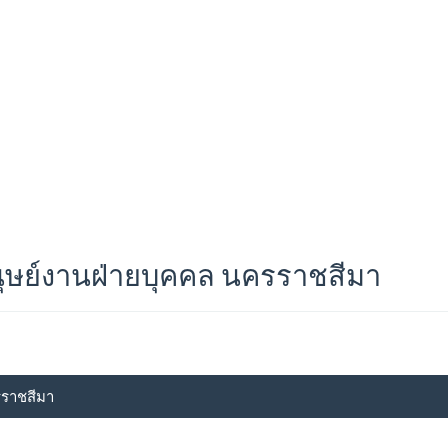
ุษย์งานฝ่ายบุคคล นครราชสีมา
รราชสีมา