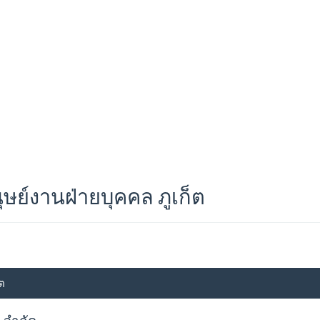
ย์งานฝ่ายบุคคล ภูเก็ต
ต