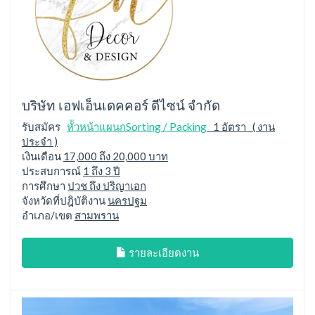
บริษัท เอฟเอ็นเดคคอร์ ดีไซน์ จำกัด
รับสมัคร
หััวหน้าแผนกSorting / Packing
1 อัตรา ( งาน
ประจำ )
เงินเดือน
17,000 ถึง 20,000 บาท
ประสบการณ์
1 ถึง 3 ปี
การศึกษา
ปวช ถึง ปริญาเอก
จังหวัดที่ปฎิบัติงาน
นครปฐม
อำเภอ/เขต
สามพราน
รายละเอียดงาน