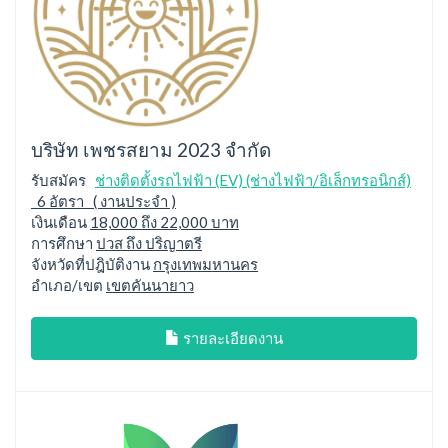
บริษัท เพชรสยาม 2023 จำกัด
รับสมัคร
ช่างติดตั้งรถไฟฟ้า (EV) (ช่างไฟฟ้า/อิเล็กทรอนิกส์)
6 อัตรา ( งานประจำ )
เงินเดือน
18,000 ถึง 22,000 บาท
การศึกษา
ปวส ถึง ปริญาตรี
จังหวัดที่ปฎิบัติงาน
กรุงเทพมหานคร
อำเภอ/เขต
เขตคันนายาว
รายละเอียดงาน