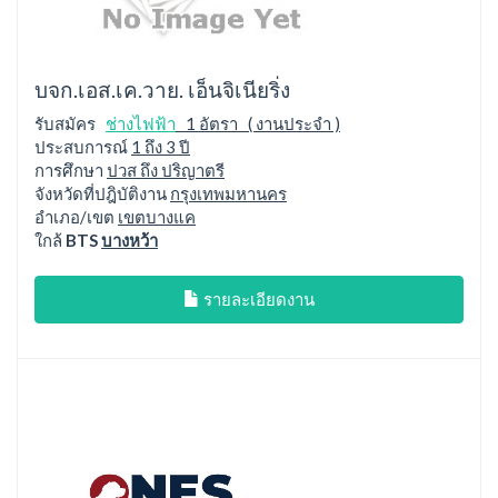
บจก.เอส.เค.วาย. เอ็นจิเนียริ่ง
รับสมัคร
ช่างไฟฟ้า
1 อัตรา ( งานประจำ )
ประสบการณ์
1 ถึง 3 ปี
การศึกษา
ปวส ถึง ปริญาตรี
จังหวัดที่ปฎิบัติงาน
กรุงเทพมหานคร
อำเภอ/เขต
เขตบางแค
ใกล้
BTS
บางหว้า
รายละเอียดงาน