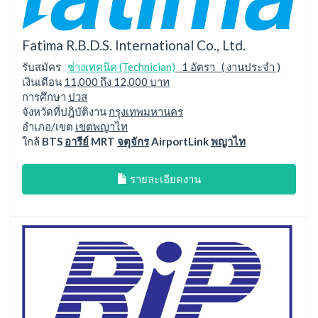
Fatima R.B.D.S. International Co., Ltd.
รับสมัคร
ช่างเทคนิค (Technician)
1 อัตรา ( งานประจำ )
เงินเดือน
11,000 ถึง 12,000 บาท
การศึกษา
ปวส
จังหวัดที่ปฎิบัติงาน
กรุงเทพมหานคร
อำเภอ/เขต
เขตพญาไท
ใกล้
BTS
อารีย์
MRT
จตุจักร
AirportLink
พญาไท
รายละเอียดงาน