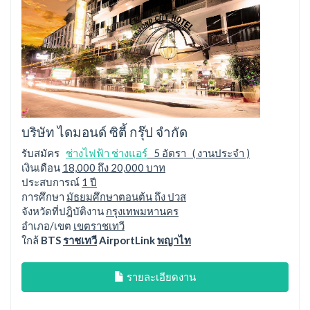
บริษัท ไดมอนด์ ซิตี้ กรุ๊ป จำกัด
รับสมัคร
ช่างไฟฟ้า ช่างแอร์
5 อัตรา ( งานประจำ )
เงินเดือน
18,000 ถึง 20,000 บาท
ประสบการณ์
1 ปี
การศึกษา
มัธยมศึกษาตอนต้น ถึง ปวส
จังหวัดที่ปฎิบัติงาน
กรุงเทพมหานคร
อำเภอ/เขต
เขตราชเทวี
ใกล้
BTS
ราชเทวี
AirportLink
พญาไท
รายละเอียดงาน