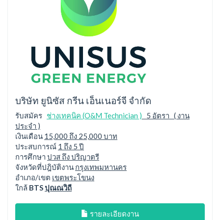
บริษัท ยูนิซัส กรีน เอ็นเนอร์จี จำกัด
รับสมัคร
ช่างเทคนิค (O&M Technician )
5 อัตรา ( งาน
ประจำ )
เงินเดือน
15,000 ถึง 25,000 บาท
ประสบการณ์
1 ถึง 5 ปี
การศึกษา
ปวส ถึง ปริญาตรี
จังหวัดที่ปฎิบัติงาน
กรุงเทพมหานคร
อำเภอ/เขต
เขตพระโขนง
ใกล้
BTS
ปุณณวิถี
รายละเอียดงาน