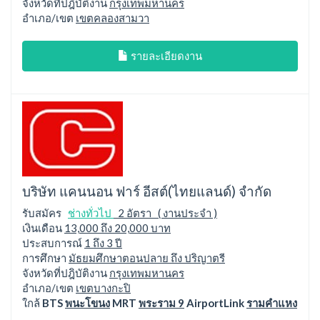
จังหวัดที่ปฎิบัติงาน
กรุงเทพมหานคร
อำเภอ/เขต
เขตคลองสามวา
รายละเอียดงาน
บริษัท แคนนอน ฟาร์ อีสต์(ไทยแลนด์) จำกัด
รับสมัคร
ช่างทั่วไป
2 อัตรา ( งานประจำ )
เงินเดือน
13,000 ถึง 20,000 บาท
ประสบการณ์
1 ถึง 3 ปี
การศึกษา
มัธยมศึกษาตอนปลาย ถึง ปริญาตรี
จังหวัดที่ปฎิบัติงาน
กรุงเทพมหานคร
อำเภอ/เขต
เขตบางกะปิ
ใกล้
BTS
พนะโขนง
MRT
พระราม 9
AirportLink
รามคำแหง