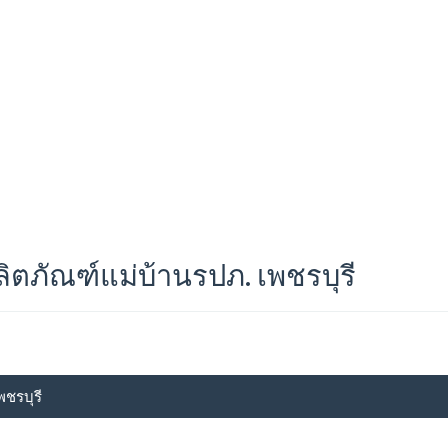
ิตภัณฑ์แม่บ้านรปภ. เพชรบุรี
พชรบุรี