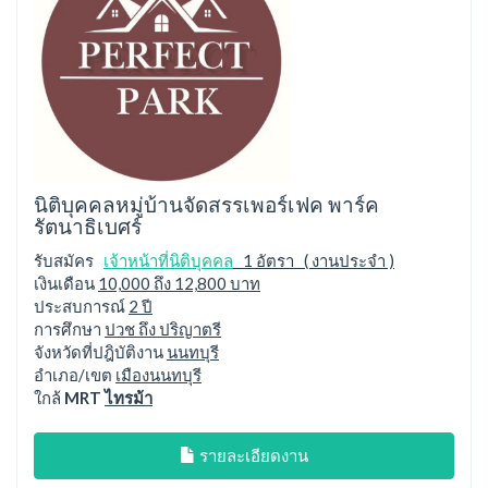
นิติบุคคลหมู่บ้านจัดสรรเพอร์เฟค พาร์ค
รัตนาธิเบศร์
รับสมัคร
เจ้าหน้าที่นิติบุคคล
1 อัตรา ( งานประจำ )
เงินเดือน
10,000 ถึง 12,800 บาท
ประสบการณ์
2 ปี
การศึกษา
ปวช ถึง ปริญาตรี
จังหวัดที่ปฎิบัติงาน
นนทบุรี
อำเภอ/เขต
เมืองนนทบุรี
ใกล้
MRT
ไทรม้า
รายละเอียดงาน