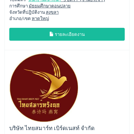
การศึกษา
มัธยมศึกษาตอนปลาย
จังหวัดที่ปฎิบัติงาน
สงขลา
อำเภอ/เขต
หาดใหญ่
รายละเอียดงาน
บริษัท ไทยสมาร์ท เบิร์ดเนสท์ จำกัด