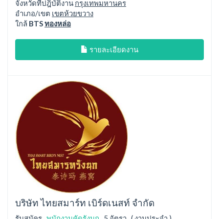
จังหวัดที่ปฎิบัติงาน
กรุงเทพมหานคร
อำเภอ/เขต
เขตห้วยขวาง
ใกล้
BTS
ทองหล่อ
รายละเอียดงาน
บริษัท ไทยสมาร์ท เบิร์ดเนสท์ จำกัด
รับสมัคร
พนักงานคัดรังนก
5 อัตรา ( งานประจำ )