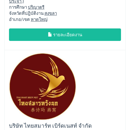
ประจำ )
การศึกษา
ปริญาตรี
จังหวัดที่ปฎิบัติงาน
สงขลา
อำเภอ/เขต
หาดใหญ่
รายละเอียดงาน
บริษัท ไทยสมาร์ท เบิร์ดเนสท์ จำกัด