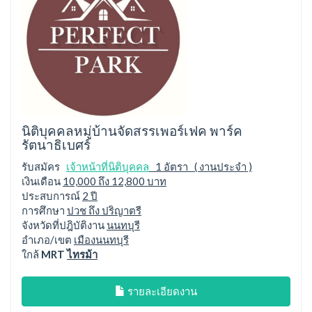
นิติบุคคลหมู่บ้านจัดสรรเพอร์เฟค พาร์ค
รัตนาธิเบศร์
รับสมัคร
เจ้าหน้าที่นิติบุคคล
1 อัตรา ( งานประจำ )
เงินเดือน
10,000 ถึง 12,800 บาท
ประสบการณ์
2 ปี
การศึกษา
ปวช ถึง ปริญาตรี
จังหวัดที่ปฎิบัติงาน
นนทบุรี
อำเภอ/เขต
เมืองนนทบุรี
ใกล้
MRT
ไทรม้า
รายละเอียดงาน