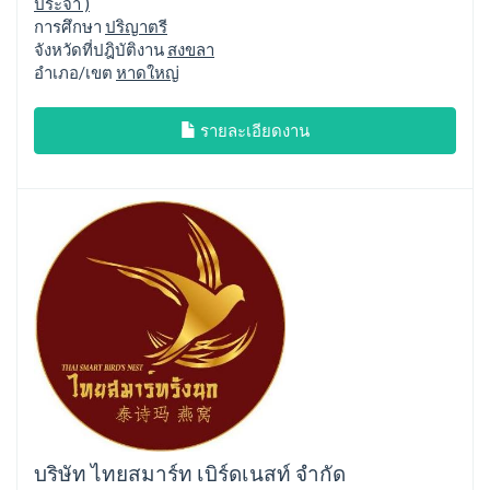
ประจำ )
การศึกษา
ปริญาตรี
จังหวัดที่ปฎิบัติงาน
สงขลา
อำเภอ/เขต
หาดใหญ่
รายละเอียดงาน
บริษัท ไทยสมาร์ท เบิร์ดเนสท์ จำกัด