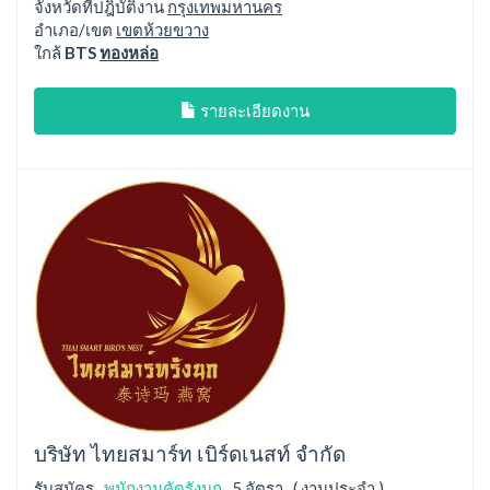
จังหวัดที่ปฎิบัติงาน
กรุงเทพมหานคร
อำเภอ/เขต
เขตห้วยขวาง
ใกล้
BTS
ทองหล่อ
รายละเอียดงาน
บริษัท ไทยสมาร์ท เบิร์ดเนสท์ จำกัด
รับสมัคร
พนักงานคัดรังนก
5 อัตรา ( งานประจำ )