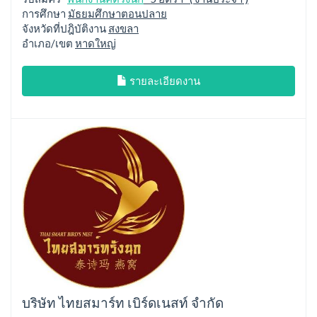
การศึกษา
มัธยมศึกษาตอนปลาย
จังหวัดที่ปฎิบัติงาน
สงขลา
อำเภอ/เขต
หาดใหญ่
รายละเอียดงาน
บริษัท ไทยสมาร์ท เบิร์ดเนสท์ จำกัด