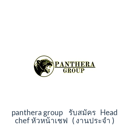
panthera group รับสมัคร Head
chef หัวหน้าเชฟ ( งานประจำ )