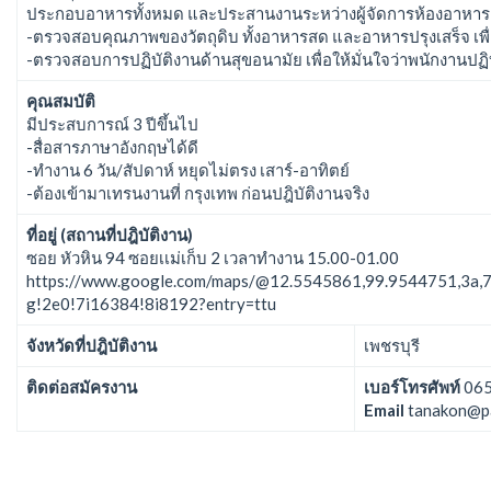
ประกอบอาหารทั้งหมด และประสานงานระหว่างผู้จัดการห้องอาห
-ตรวจสอบคุณภาพของวัตถุดิบ ทั้งอาหารสด และอาหารปรุงเสร็จ เพื่
-ตรวจสอบการปฏิบัติงานด้านสุขอนามัย เพื่อให้มั่นใจว่าพนักงานป
คุณสมบัติ
มีประสบการณ์ 3 ปีขึ้นไป
-สื่อสารภาษาอังกฤษได้ดี
-ทำงาน 6 วัน/สัปดาห์ หยุดไม่ตรง เสาร์-อาทิตย์
-ต้องเข้ามาเทรนงานที่ กรุงเทพ ก่อนปฎิบัติงานจริง
ที่อยู่ (สถานที่ปฎิบัติงาน)
ซอย หัวหิน 94 ซอยเเม่เก็บ 2 เวลาทำงาน 15.00-01.00
https://www.google.com/maps/@12.5545861,99.9544751,3a,
g!2e0!7i16384!8i8192?entry=ttu
จังหวัดที่ปฎิบัติงาน
เพชรบุรี
ติดต่อสมัครงาน
เบอร์โทรศัพท์
065
Email
tanakon@p