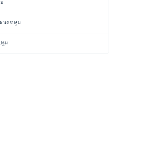
ฐม
หวัด นครปฐม
รปฐม