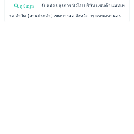
รับสมัคร ธุรการ ทั่วไป บริษัท แซนต้า แมทเท
ดูข้อมูล
รส จำกัด ( งานประจำ ) เขตบางแค จังหวัด กรุงเทพมหานคร