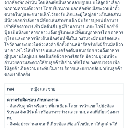
จากห้องพักเท่านั้น โดยห้องพักมีหลากหลายรูปแบบให้ลูกค้าเลือก
พักตามความต้องการ โดยบริเวนภายนอกห้องพัก มีสระว่ายน้ำทั้ง
ขนาดใหญ่และขนาดเล็กไว้รองรับเด็กและผู้ใหญ่อย่างเป็นสัดส่วน
มีห้องออกกำลังกาย มีห้องเล่นสำหรับเด็ก มีบริการบุฟเฟ่ต์อาหาร
เช้าที่ห้องอาหารเช้า มัลดีฟส์ บลู มีร้านอาหาร เดอะ ไวท์ บ็อกซ์ ซี
ฟู้ด เป็นห้องอาหารกลางแจ้งอยู่ริมทะเล มีทั้งเมนูอาหารไทย อาหาร
ยุโรป และอาหารท้องถิ่นเมืองจันท์ ซึ่งในบางวันจะมีดนตรีสดและ
โชว์ควงกระบองในช่วงหัวค่ำ อีกทั้งด้านหน้ารีสอร์ทยังมีร้านมัลดิวา
นา คาเฟ่ ไว้ให้บริการขนมและเครื่องดื่มแสนอร่อย รวมถึงอาหาร
ญี่ปุ่นจานใหญ่แบบจัดเต็มอีกด้วย ทางรีสอร์ท มีความมุ่งมั่นที่จะ
อำนวยความสะดวกให้กับลูกค้าที่เข้ามาพักได้อย่างครบวงจร เพื่อ
ให้ลูกค้าเกิดความประทับในการบริการและอยากกลับมาเป็นลูกค้า
ของเราอีกครั้ง
เพศ
หญิง และชาย
ความรับผิดชอบ ลักษณะงาน
- ต้อนรับลูกค้า หรือแขกที่มาเยือน โดยการนำแขกไปยังห้อง
รับรอง จัดเสิร์ฟน้ำ หรืออาหารว่าง และตามบุคคลที่เกี่ยวข้องมา
พบ
- ติดต่อประสานแผนกที่เกี่ยวข้อง เพื่อแก้ไขปัญหาให้ลูกค้า/ให้