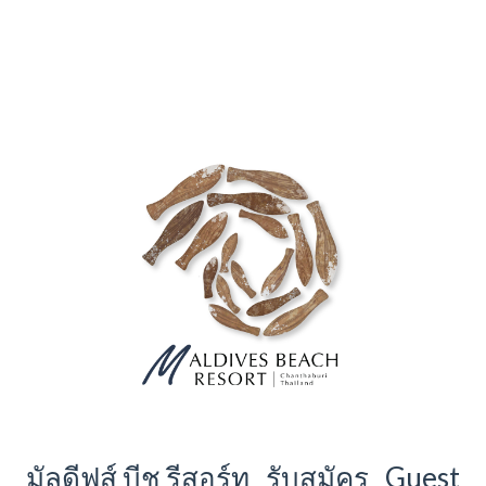
มัลดีฟส์ บีช รีสอร์ท รับสมัคร Guest