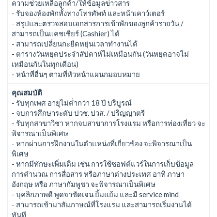
ความช่วยเหลือลูกค้า/ให้ข้อมูลข่าวสาร
- รับจองห้องพักทั้งทางโทรศัพท์ และหน้าเคาว์เตอร์
- สรุปและตรวจสอบเอกสารการเข้าพักของลูกค้ารายวัน /
สามารถเป็นแคชเชียร์ (Cashier) ได้
- สามารถเปลี่ยนกะยืดหยุ่นเวลาทำงานได้
- ตารางวันหยุดประจำสัปดาห์ไม่เหมือนกัน (วันหยุดอาจไม่
เหมือนกันในทุกเดือน)
- หน้าที่อื่นๆ ตามที่หัวหน้าแผนกมอบหมาย
คุณสมบัติ
- รับทุกเพศ อายุไม่ต่ำกว่า 18 ปี บริบูรณ์
- จบการศึกษาระดับ ปวช. ปวส. / ปริญญาตรี
- รับทุกสาขาวิชา หากจบสาขาการโรงแรม หรือการท่องเที่ยว จะ
พิจารณาเป็นพิเศษ
- หากผ่านการฝึกงานในตำแหน่งที่เกี่ยวข้อง จะพิจารณาเป็น
พิเศษ
- หากมีทักษะเพิ่มเติม เช่น การใช้ซอฟต์แวร์ในการเก็บข้อมูล
การคำนวณ การสื่อสาร หรือภาษาต่างประเทศ อาทิ ภาษา
อังกฤษ หรือ ภาษากัมพูชา จะพิจารณาเป็นพิเศษ
- บุคลิกภาพดี พูดจาชัดเจน ยิ้มแย้ม และมี service mind
- สามารถเข้ามาสัมภาษณ์ที่โรงแรม และสามารถเริ่มงานได้
ทันที