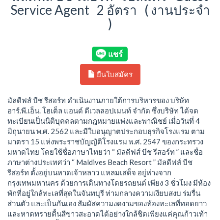
Service Agent 2 อัตรา ( งานประจำ
)
ยืนใบสมัคร
มัลดีฟส์ บีช รีสอร์ท ดำเนินงานภายใต้การบริหารของ บริษัท
อาร์.พี.เอ็น. โฮเต็ล แอนด์ ดีเวลลอปเมนท์ จำกัด ซึ่งบริษัท ได้จด
ทะเบียนเป็นนิติบุคคลตามกฎหมายแพ่งและพาณิชย์ เมื่อวันที่ 4
มิถุนายน พ.ศ. 2562 และมีใบอนุญาตประกอบธุรกิจโรงแรม ตาม
มาตรา 15 แห่งพระราชบัญญัติโรงแรม พ.ศ. 2547 ของกระทรวง
มหาดไทย โดยใช้ชื่อภาษาไทยว่า “ มัลดีฟส์ บีช รีสอร์ท ” และชื่อ
ภาษาต่างประเทศว่า “ Maldives Beach Resort ” มัลดีฟส์ บีช
รีสอร์ท ตั้งอยู่บนหาดเจ้าหลาว แหลมเสด็จ อยู่ห่างจาก
กรุงเทพมหานคร ด้วยการเดินทางโดยรถยนต์ เพียง 3 ชั่วโมง มีห้อง
พักที่อยู่ใกล้ทะเลที่สุดในจันทบุรี ท่ามกลางความเงียบสงบ ร่มรื่น
ส่วนตัว และเป็นกันเอง สัมผัสความงดงามของท้องทะเลที่ทอดยาว
และหาดทรายตื้นสีขาวสะอาดได้อย่างใกล้ชิดเพียงแค่คุณก้าวเท้า