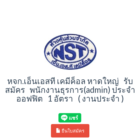
หจก.เอ็นเอสที เคมีค็อล หาดใหญ่ รับ
สมัคร พนักงานธุรการ(admin) ประจำ
ออฟฟิต 1 อัตรา ( งานประจำ )
ยืนใบสมัคร