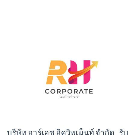
บริษัท อาร์เอช อีควิพเม็นท์ จำกัด รับ