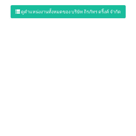
ดูตำแหน่งงานทั้งหมดของ บริษัท ถิรภัทร ดริ้งค์ จำกัด