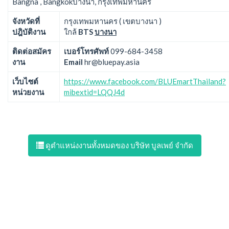
Bangna , Bangkokบางนา, กรุงเทพมหานคร
จังหวัดที่
กรุงเทพมหานคร ( เขตบางนา )
ปฎิบัติงาน
ใกล้
BTS
บางนา
ติดต่อสมัคร
เบอร์โทรศัพท์
099-684-3458
งาน
Email
hr@bluepay.asia
เว็บไซต์
https://www.facebook.com/BLUEmartThailand?
หน่วยงาน
mibextid=LQQJ4d
ดูตำแหน่งงานทั้งหมดของ บริษัท บูลเพย์ จำกัด