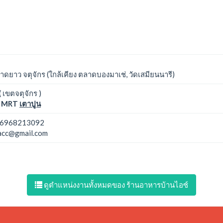
าว จตุจักร (ใกล้เคียง ตลาดบองมาเช่, วัดเสมียนนารี)
 เขตจตุจักร )
MRT
เตาปูน
6968213092
acc@gmail.com
ดูตำแหน่งงานทั้งหมดของ ร้านอาหารบ้านไอซ์