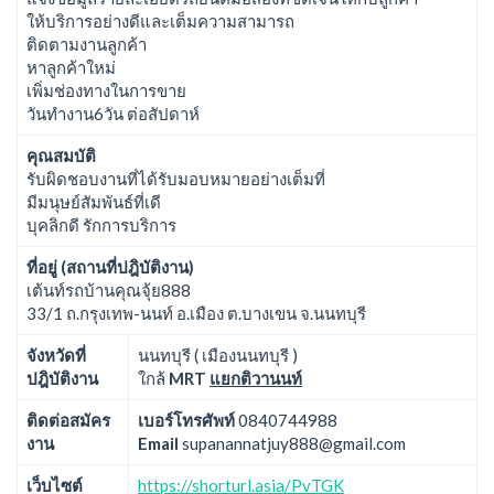
ให้บริการอย่างดีและเต็มความสามารถ
ติดตามงานลูกค้า
หาลูกค้าใหม่
เพิ่มช่องทางในการขาย
วันทำงาน6วัน ต่อสัปดาห์
คุณสมบัติ
รับผิดชอบงานที่ได้รับมอบหมายอย่างเต็มที่
มีมนุษย์สัมพันธ์ที่เดี
บุคลิกดี รักการบริการ
ที่อยู่ (สถานที่ปฎิบัติงาน)
เต้นท์รถบ้านคุณจุ้ย888
33/1 ถ.กรุงเทพ-นนท์ อ.เมือง ต.บางเขน จ.นนทบุรี
จังหวัดที่
นนทบุรี ( เมืองนนทบุรี )
ปฎิบัติงาน
ใกล้
MRT
แยกติวานนท์
ติดต่อสมัคร
เบอร์โทรศัพท์
0840744988
งาน
Email
supanannatjuy888@gmail.com
เว็บไซต์
https://shorturl.asia/PvTGK