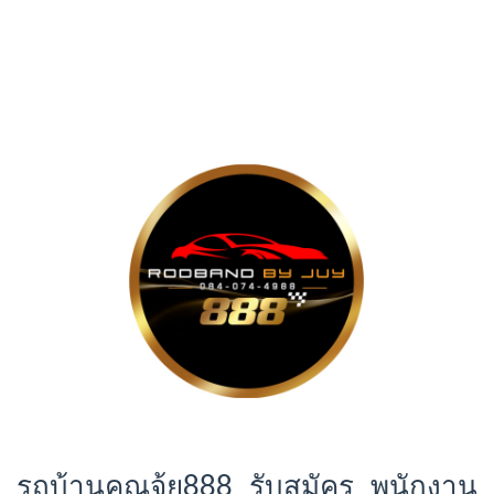
รถบ้านคุณจุ้ย888 รับสมัคร พนักงาน