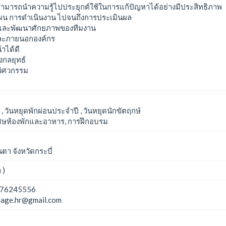
สามารถนำความรู้ไปประยุกต์ใช้ในการแก้ปัญหาได้อย่างมีประสิทธิภาพ
แผน การดำเนินงาน ไปจนถึงการประเมินผล
 และพัฒนาศักยภาพของทีมงาน
และภายนอกองค์กร
าได้ดี
งกลยุทธ์
นวิศวกรรม
ม , วันหยุดพักผ่อนประจำปี , วันหยุดนักขัตฤกษ์
ิเศษห้องพักและอาหาร, การฝึกอบรม
า จังหวัดกระบี่
 )
76245556
lage.hr@gmail.com