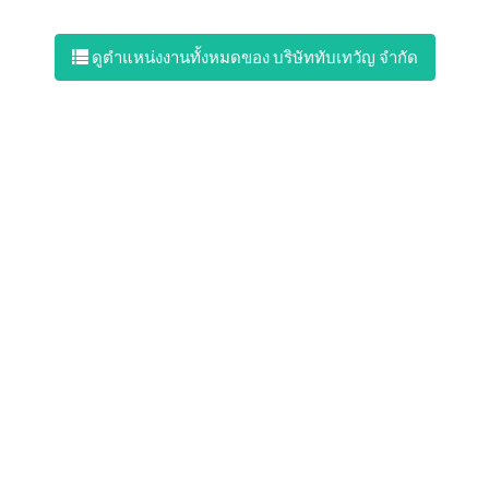
ดูตำแหน่งงานทั้งหมดของ บริษัททับเทวัญ จำกัด