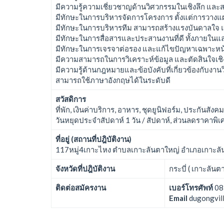
มีความรู้ความเชี่ยวชาญด้านวิศวกรรมในเชิงลึก และ
มีทักษะในการบริหารจัดการโครงการ ตั้งแต่การวาง
มีทักษะในการบริหารทีม สามารถสร้างแรงบันดาลใจ
มีทักษะในการสื่อสารและประสานงานที่ดี ทั้งภายใน
มีทักษะในการเจรจาต่อรอง และแก้ไขปัญหาเฉพาะหน้
มีความสามารถในการวิเคราะห์ข้อมูล และตัดสินใจเชิ
มีความรู้ด้านกฎหมายและข้อบังคับที่เกี่ยวข้องกับงา
สามารถใช้ภาษาอังกฤษได้ในระดับดี
สวัสดิการ
ที่พัก, เงินค่าบริการ, อาหาร, ชุดยูนิฟอร์ม, ประกันสังค
วันหยุดประจำสัปดาห์ 1 วัน / สัปดาห์, ส่วนลดราคาพ
ที่อยู่ (สถานที่ปฎิบัติงาน)
117หมู่4เกาะไหง ตำบลเกาะลันตาใหญ่ อำเภอเกาะลันต
จังหวัดที่ปฎิบัติงาน
กระบี่ ( เกาะลันตา
ติดต่อสมัครงาน
เบอร์โทรศัพท์
08
Email
dugongvil