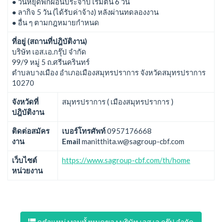
● วันหยุดพักผ่อนประจำปี เริ่มต้น 6 วัน
● ลากิจ 5 วัน (ได้รับค่าจ้าง) หลังผ่านทดลองงาน
● อื่น ๆ ตามกฎหมายกำหนด
ที่อยู่ (สถานที่ปฎิบัติงาน)
บริษัท เอส.เอ.กรุ๊ป จำกัด
99/9 หมู่ 5 ถ.ศรีนครินทร์
ตำบลบางเมือง อำเภอเมืองสมุทรปราการ จังหวัดสมุทรปราการ
10270
จังหวัดที่
สมุทรปราการ ( เมืองสมุทรปราการ )
ปฎิบัติงาน
ติดต่อสมัคร
เบอร์โทรศัพท์
0957176668
งาน
Email
manitthita.w@sagroup-cbf.com
เว็บไซต์
https://www.sagroup-cbf.com/th/home
หน่วยงาน