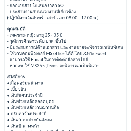
- ออกเอกสาร ใบเสนอราคา SO
- ประสานงานกับหน่วยงานที่เกี่ยวข้อง
(ปฏิบัติงานวันจันทร์ - เสาร์ เวลา 08.00 - 17.00 น.)
คุณสมบัติ
- เพศชาย-หญิง อายุ 25 - 35 ปี
- วุฒิการศึกษาระดับ ปวส. ขึ้นไป
- มีประสบการณ์ด้านเอกสาร และ งานขายจะพิจารณาเป็นพิเศษ
- ใช้งานคอมพิวเตอร์ MS office ได้ดี โดยเฉพาะ Excel
- สามารถใช้ E-mail ในการติดต่อสื่อสารได้ดี
- หากเคยใช้ MS365 ,Teams จะพิจารณาเป็นพิเศษ
สวัสดิการ
●เสื้อฟอร์มพนักงาน
● เบี้ยขยัน
● เงินพิเศษประจำปี
● เงินช่วยเหลือคลอดบุตร
● เงินช่วยเหลืองานฌาปนกิจ
● ปรับค่าจ้างประจำปี
● เงินสมทบประกันสังคม
● เงินเบิกล่วงหน้า