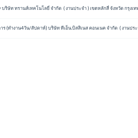
 บริษัท ทรานส์เทคโนโลยี่ จำกัด ( งานประจำ ) เขตหลักสี่ จังหวัด กรุ
(ทำงาน4วัน/สัปดาห์) บริษัท ทีเอ็น.บิสสิเนส คอนเนค จำกัด ( งานประจ