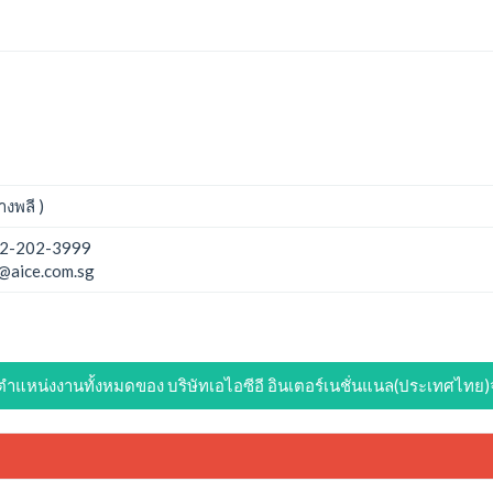
งพลี )
2-202-3999
@aice.com.sg
ตำแหน่งงานทั้งหมดของ บริษัทเอไอซีอี อินเตอร์เนชั่นแนล(ประเทศไทย)