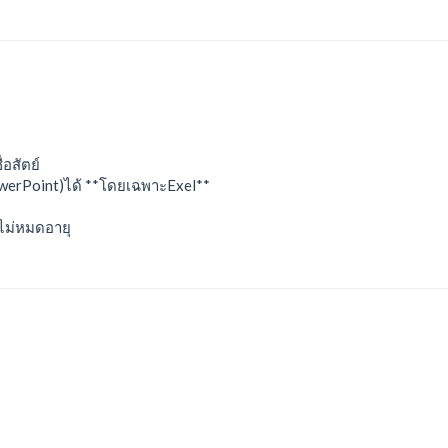
อสัตย์
owerPoint)ได้ **โดยเฉพาะExel**
งไม่หมดอายุ