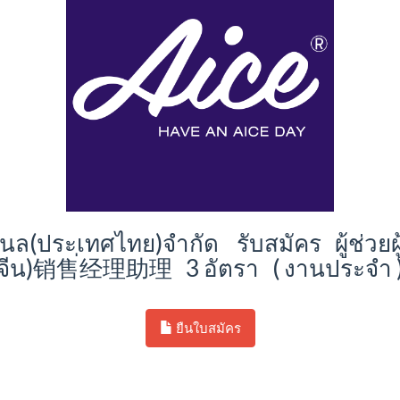
่นแนล(ประเทศไทย)จำกัด รับสมัคร ผู้ช่วยผ
จีน)销售่经理助理 3 อัตรา ( งานประจำ 
ยืนใบสมัคร