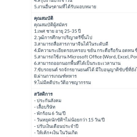
5.งานอื่นๆตามที่ได้รับมอบหมาย
คุณสมบัติ
คุณสมบัติผู้สมัคร
1.เพศ ชาย อายุ 25-35 ปี
2.วุฒิการศึกษาปริญาตรีขึ้นไป
3.สามารถสื่อสารภาษาจีนได้ในระดับดี
4.มีความระเอียดรอบครอบ ขยัน กระตือรือร้น อดทน ซื่
5.สามารถใช้งาน Microsoft Office (Word, Excel, P
6.สามารถออกนอกพื้นที่ได้เป็นระยะเวลานาน
7.ขับรถยนต์ รถจักรยานยนต์ได้ มีใบอนุญาติขับขี่ที่ยั
8.ผ่านการเกณฑ์ทหาร
9.ไม่มีคดีประวัติอาชญากรรม
สวัสดิการ
- ประกันสังคม
- เสื้อบริษัท
- พักร้อน 6 วัน/ปี
- วันหยุดนักขัติฯไม่น้อยกว่า 15 วัน/ปี
- ปรับเงินเดือนประจำปี
- ให้เค้ก+เงิน ในวันเกิด