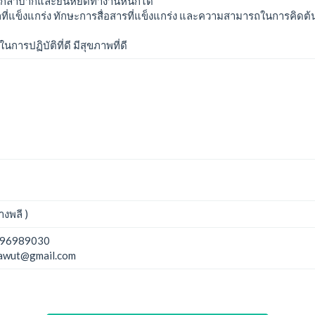
ยากลำบากและยืนหยัดทำงานหนักได้
มูลที่แข็งแกร่ง ทักษะการสื่อสารที่แข็งแกร่ง และความสามารถในการคิ
รปฏิบัติที่ดี มีสุขภาพที่ดี
งพลี )
96989030
hawut@gmail.com