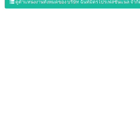
ดูตำแหน่งงานทั้งหมดของ บริษัท ฉันท์มิตรโปรเฟสชั่นแนล จำกั