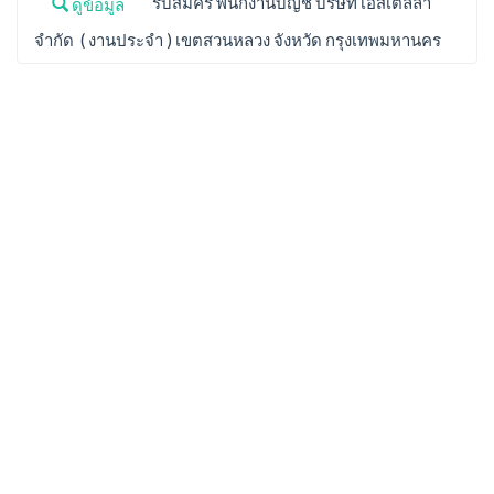
รับสมัคร พนักงานบัญชี บริษัท เอ็สเตลล่า
ดูข้อมูล
จำกัด ( งานประจำ ) เขตสวนหลวง จังหวัด กรุงเทพมหานคร