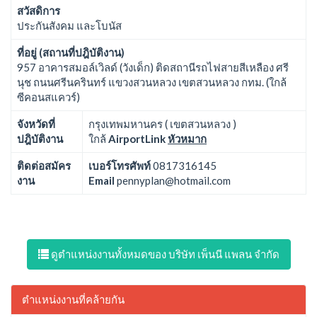
สวัสดิการ
ประกันสังคม และโบนัส
ที่อยู่ (สถานที่ปฎิบัติงาน)
957 อาคารสมอล์เวิลด์ (วังเด็ก) ติดสถานีรถไฟสายสีเหลือง ศรี
นุช ถนนศรีนครินทร์ แขวงสวนหลวง เขตสวนหลวง กทม. (ใกล้
ซีคอนสแควร์)
จังหวัดที่
กรุงเทพมหานคร ( เขตสวนหลวง )
ปฎิบัติงาน
ใกล้
AirportLink
หัวหมาก
ติดต่อสมัคร
เบอร์โทรศัพท์
0817316145
งาน
Email
pennyplan@hotmail.com
ดูตำแหน่งงานทั้งหมดของ บริษัท เพ็นนี แพลน จำกัด
ตำแหน่งงานที่คล้ายกัน