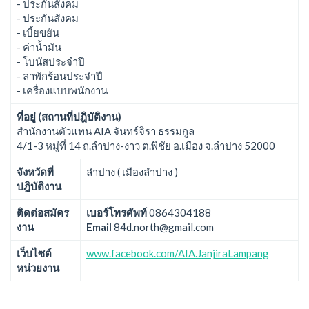
- ประกันสังคม
- ประกันสังคม
- เบี้ยขยัน
- ค่าน้ำมัน
- โบนัสประจำปี
- ลาพักร้อนประจำปี
- เครื่องแบบพนักงาน
ที่อยู่ (สถานที่ปฎิบัติงาน)
สำนักงานตัวแทน AIA จันทร์จิรา ธรรมกูล
4/1-3 หมู่ที่ 14 ถ.ลำปาง-งาว ต.พิชัย อ.เมือง จ.ลำปาง 52000
จังหวัดที่
ลำปาง ( เมืองลำปาง )
ปฎิบัติงาน
ติดต่อสมัคร
เบอร์โทรศัพท์
0864304188
งาน
Email
84d.north@gmail.com
เว็บไซต์
www.facebook.com/AIA.JanjiraLampang
หน่วยงาน