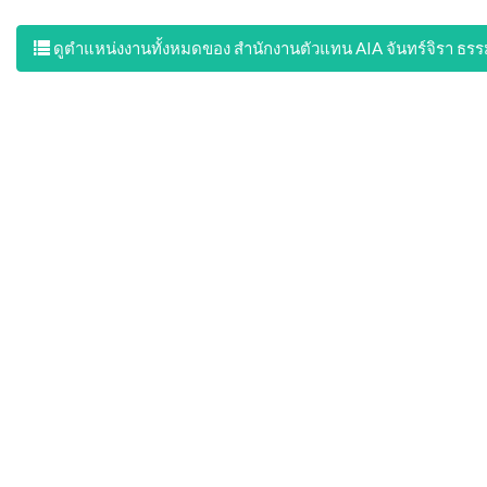
ดูตำแหน่งงานทั้งหมดของ สำนักงานตัวแทน AIA จันทร์จิรา ธรร