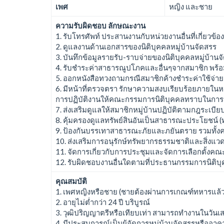
เพศ
หญิง และชาย
ความรับผิดชอบ ลักษณะงาน
1. รับโทรศัพท์ ประสานงานกับหน่วยงานอื่นที่เกี่ยวข้อง
2. ดูแลงานด้านเอกสารของนิติบุคคลหมู่บ้านจัดสรร
3. บันทึกข้อมูลรายรับ-ราบจ่ายของนิติบุคคลหมู่บ้านจ
4. รับชำระค่าสาธารณูปโภคและอื่นๆจากสมาชิก พร้อ
5. ออกหนังสือทวงถามกรณีสมาชิกค้างชำระค่าใช้จ่าย
6. มีหน้าที่ตรวจตรา รักษาความสงบเรียบร้อยภายในหม
การปฏิบัติงานให้คณะกรรมการนิติบุคคลทราบในการป
7. ส่งเสริมดูแลให้สมาชิกหมู่บ้านปฏิบัติตามกฎระเบีย
8. คุ้มครองดูแลทรัพย์สินอันเป็นสาธารณะประโยชน์ (ท
9. ป้องกันบรรเทาสาธารณะภัยและภยันตราย รวมทั้ง
10. ส่งเสริมการอนุรักษ์ทรัพยากรธรรมชาติและสิ่ง
11. จัดการเกี่ยวกับการประชุมและจัดการเลือกตั้ง
12. รับผิดชอบงานอื่นใดตามที่ประธานกรรมการนิติบ
คุณสมบัติ
1. เพศหญิงหรือชาย (ชายต้องผ่านการเกณฑ์ทหารแล้ว
2. อายุไม่ต่ำกว่า 24 ปี บริบูรณ์
3. วุฒิปริญญาตรีหรือเทียบเท่า สามารถทำงานในวันเส
4. มีประสบการณ์เป็นผู้จัดการหมู่บ้านจัดสรรหรืออา