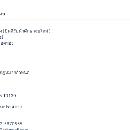
เศษ
 ( ยินดีรับนักศึกษาจบใหม่ )
e)
ือคล่อง
 ตามกฎหมายกำหนด
าร 10130
พระประแดง )
2-5870555
04@gmail.com