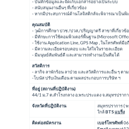
- บันทึกข้อมูลและจัดเก็บเอกสารอย่างเป็นระบบ
- สนับสนุนงานอื่นๆ ที่เกี่ยวข้อง
- หากมีประสบการณ์ด้านโลจิสติกส์จะพิจารณาเป็นพิ
คุณสมบัติ
- วุฒิการศึกษา ปวช /ปวส./ปริญญาตรี สาขาที่เกี่ยวข้อง
- มีทักษะการใช้คอมพิวเตอร์พื้นฐาน (Microsoft Offic
- ใช้งาน Application Line, GPS Map , ในโทรศัพท์มือถ
- มีความละเอียดรอบคอบ และใส่ใจในรายละเอียด
- มีมนุษย์สัมพันธ์ดี และสามารถทำงานเป็นทีมได้
สวัสดิการ
- ลากิจ ลาพักร้อน ลาป่วย และสวัสดิการและอื่น ๆ
-โบนัส ปรับเงินเดือน ตามผลประกอบการบริษัท ฯ
ที่อยู่ (สถานที่ปฎิบัติงาน)
44/1 ม.7 ต.สำโรงกลาง อ.พระประแดง จ.สมุทรปราก
จังหวัดที่ปฎิบัติงาน
สมุทรปราการ ( 
ใกล้
BTS
แบริ่ง
ติดต่อสมัครงาน
เบอร์โทรศัพท์
06
Email
rungrat12