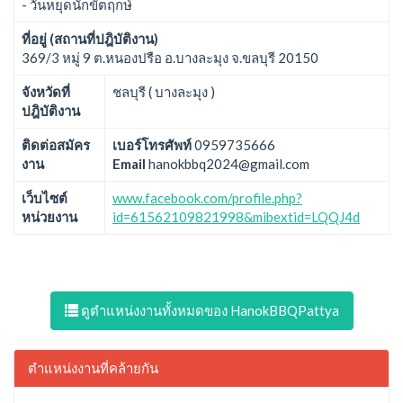
- วันหยุดนักขัตฤกษ์
ที่อยู่ (สถานที่ปฎิบัติงาน)
369/3 หมู่ 9 ต.หนองปรือ อ.บางละมุง จ.ขลบุรี 20150
จังหวัดที่
ชลบุรี ( บางละมุง )
ปฎิบัติงาน
ติดต่อสมัคร
เบอร์โทรศัพท์
0959735666
งาน
Email
hanokbbq2024@gmail.com
เว็บไซต์
www.facebook.com/profile.php?
หน่วยงาน
id=61562109821998&mibextid=LQQJ4d
ดูตำแหน่งงานทั้งหมดของ HanokBBQPattya
ตำแหน่งงานที่คล้ายกัน