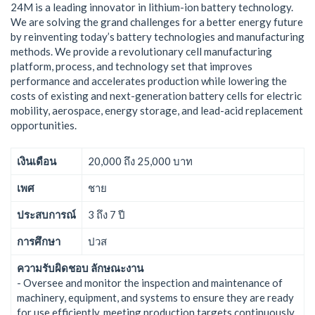
24M is a leading innovator in lithium-ion battery technology.
We are solving the grand challenges for a better energy future
by reinventing today’s battery technologies and manufacturing
methods. We provide a revolutionary cell manufacturing
platform, process, and technology set that improves
performance and accelerates production while lowering the
costs of existing and next-generation battery cells for electric
mobility, aerospace, energy storage, and lead-acid replacement
opportunities.
เงินเดือน
20,000 ถึง 25,000 บาท
เพศ
ชาย
ประสบการณ์
3 ถึง 7 ปี
การศึกษา
ปวส
ความรับผิดชอบ ลักษณะงาน
- Oversee and monitor the inspection and maintenance of
machinery, equipment, and systems to ensure they are ready
for use efficiently, meeting production targets continuously