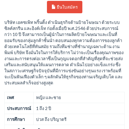
ยืนใบสมัคร
บริษัท เอคซเพิท พริ้นติ้ง ดำเนินธุรกิจด้านป้ายโฆษณา ด้วยระบบ
ซิลค์สกรีน และอิงค์เจ็ท ก่อตั้งเมื่อปี พ.ศ.2546 ด้วยประสบการณ์
กว่า 10 ปี จึงสามารถเป็นผู้นำในการผลิตป้ายโฆษณาและเป็นที่
ยอมรับของกลุ่มลูกค้าชั้นนำ ตอบสนองทุกความต้องการของลูกค้า
ด้วยเทคโนโลยีที่ทันสมัย รวมถึงทึมช่างที่ชำนาญเฉพาะด้าน งาน
พิมพ์ บริษัท จึงมั่นใจในการให้บริการ ไม่ว่าจะเป็นเรื่องคุณภาพของ
งานและการตรงต่อเวลาซึ่งเป็นกุญแจดอกที่สำคัญที่สุดที่จะช่วยส่ง
เสริมและสนับสนุนให้แผนการตลาด ดำเนินไปอย่างแข็งแกร่ง ซึ่ง
ในสภาวะเศรษฐกิจปัจจุบันที่มีการแข่งขันอย่างรุนแรง เราพร้อมที่
จะเป็นฟันเฟืองตัวเล็ก ๆ ผลักดันให้ธุรกิจของท่านเจริญเติบโต และ
ประสบผลสำเร็จอย่างสูงสุด
เพศ
หญิง และชาย
ประสบการณ์
1 ถึง 2 ปี
การศึกษา
ปวส ถึง ปริญาตรี