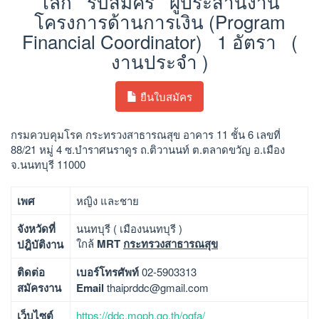
โลก รับสมัคร ผู้ประสานงาน
โครงการด้านการเงิน (Program
Financial Coordinator) 1 อัตรา (
งานประจำ )
ยืนใบสมัคร
กรมควบคุมโรค กระทรวงสาธารณสุข อาคาร 11 ชั้น 6 เลขที่
88/21 หมู่ 4 ซ.บำราศนราดูร ถ.ติวานนท์ ต.ตลาดขวัญ อ.เมือง
จ.นนทบุรี 11000
เพศ
หญิง และชาย
จังหวัดที่
นนทบุรี ( เมืองนนทบุรี )
ใกล้
MRT
กระทรวงสาธารณสุข
ปฎิบัติงาน
ติดต่อ
เบอร์โทรศัพท์
02-5903313
สมัครงาน
Email
thaiprddc@gmail.com
เว็บไซต์
https://ddc.moph.go.th/ogfa/