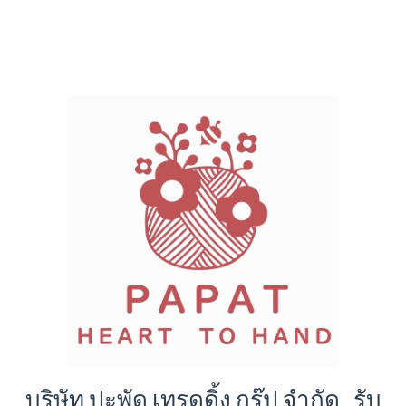
บริษัท ปะพัด เทรดดิ้ง กรุ๊ป จํากัด รับ