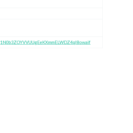
lQQ1N0b3ZOYVVUUgEeKXmmELWDZ4qI8owaif