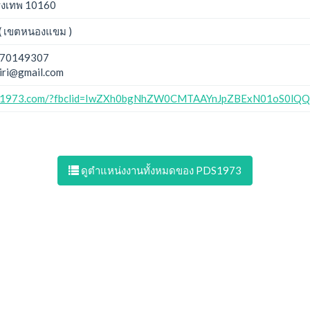
ุงเทพ 10160
( เขตหนองแขม )
70149307
iri@gmail.com
pds1973.com/?fbclid=IwZXh0bgNhZW0CMTAAYnJpZBExN01oS0
ดูตำแหน่งงานทั้งหมดของ PDS1973