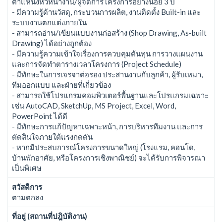
ตำแหน่งหัวหน้างาน/ผู้จัดการโครงการอย่างน้อย 3 ปี
- มีความรู้ด้านวัสดุ, กระบวนการผลิต, งานติดตั้ง Built-in และ
ระบบงานตกแต่งภายใน
- สามารถอ่าน/เขียนแบบงานก่อสร้าง (Shop Drawing, As-built
Drawing) ได้อย่างถูกต้อง
- มีความรู้ความเข้าใจเรื่องการควบคุมต้นทุน การวางแผนงาน
และการจัดทำตารางเวลาโครงการ (Project Schedule)
- มีทักษะในการเจรจาต่อรอง ประสานงานกับลูกค้า, ผู้รับเหมา,
ทีมออกแบบ และฝ่ายที่เกี่ยวข้อง
- สามารถใช้โปรแกรมคอมพิวเตอร์พื้นฐานและโปรแกรมเฉพาะ
เช่น AutoCAD, SketchUp, MS Project, Excel, Word,
PowerPoint ได้ดี
- มีทักษะการแก้ปัญหาเฉพาะหน้า, การบริหารทีมงาน และการ
ตัดสินใจภายใต้แรงกดดัน
- หากมีประสบการณ์โครงการขนาดใหญ่ (โรงแรม, คอนโด,
บ้านพักอาศัย, หรือโครงการเชิงพาณิชย์) จะได้รับการพิจารณา
เป็นพิเศษ
สวัสดิการ
ตามตกลง
ที่อยู่ (สถานที่ปฎิบัติงาน)