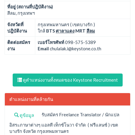
ที่อยู่ (สถานที่ปฎิบัติงาน)
สีลม, กรุงเทพฯ
จังหวัดที่
กรุงเทพมหานคร ( เขตบางรัก )
ปฎิบัติงาน
ใกล้
BTS
ศาลาแดง
MRT
สีลม
ติดต่อสมัคร
เบอร์โทรศัพท์
098-575-5389
งาน
Email
chulalak.i@keystone.co.th
ดูตำแหน่งงานทั้งหมดของ Keystone Recruitment
ตำแหน่งงานที่คล้ายกัน
รับสมัคร Freelance Translator / นักแปล
ดูข้อมูล
อิสระภาษาต่างๆ แอลที เท็กซ์โนวา จำกัด ( ฟรีแลนซ์ ) เขต
บางรัก จังหวัด กรุงเทพมหานคร