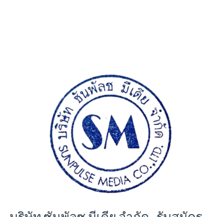
บริษัท ซันพัลซ มีเดีย จำกัด รับสมัคร