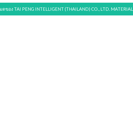
งหมดของ TAI PENG INTELLIGENT (THAILAND) CO., LTD. MATER