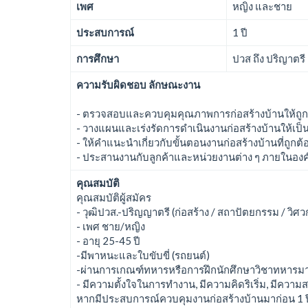
เพศ
หญิง และชาย
ประสบการณ์
1 ปี
การศึกษา
ปวส ถึง ปริญาตรี
ความรับผิดชอบ ลักษณะงาน
- ตรวจสอบและควบคุมคุณภาพการก่อสร้างบ้านให้ถูกต
- วางแผนและเร่งรัดการดำเนินงานก่อสร้างบ้านให้เป
- ให้คำแนะนำเกี่ยวกับขั้นตอนงานก่อสร้างบ้านที่ถูกต้อ
- ประสานงานกับลูกค้าและหน่วยงานต่าง ๆ ภายในองค
คุณสมบัติ
คุณสมบัติผู้สมัคร
- วุฒิปวส.-ปริญญาตรี (ก่อสร้าง / สถาปัตยกรรม / วิ
- เพศ ชาย/หญิง
- อายุ 25-45 ปี
-มีพาหนะและใบขับขี่ (รถยนต์)
-ผ่านการเกณฑ์ทหารหรือการฝึกนักศึกษาวิชาทหารม
- มีความตั้งใจในการทำงาน, มีความคิดริเริ่ม, มีความ
หากมีประสบการณ์ควบคุมงานก่อสร้างบ้านมาก่อน 1 ปี