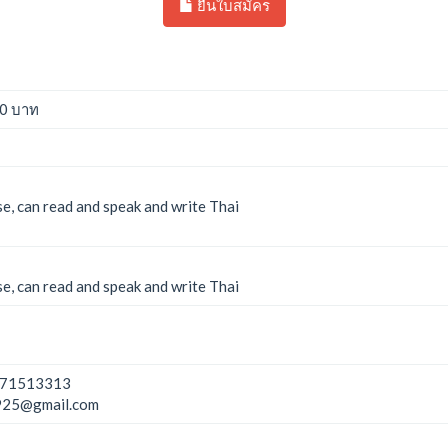
ยืนใบสมัคร
00 บาท
se, can read and speak and write Thai
se, can read and speak and write Thai
71513313
925@gmail.com