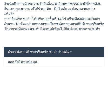
ดำเนินกิจการด้วยความรักในสิ่งแวดล้อมทางธรรมชาติที่รายล้อม
ต้นแบบของความเก๋ไก๋ร่วมสมัย - มีสไตล์และผ่อนคลายอย่าง
แท้จริง
รายารีสอร์ท ชะอำ ได้ปรับปรุงพื้นที่ 14 ไร่ สร้างห้องพักและวิลล่า
จำนวน 16 ห้อง ท่ามกลางสวนเขียวชอุ่มอายุหลายสิบปี รายารีสอร์ท
เป็นสถานที่พักผ่อนระดับไฮเอนด์เพียงไม่กี่แห่งบนชายหาดชะอำ
ตำแหน่งงานที่ รายารีสอร์ท ชะอำ รับสมัคร
ขออภัยไม่พบข้อมูล