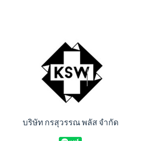
บริษัท กรสุวรรณ พลัส จำกัด