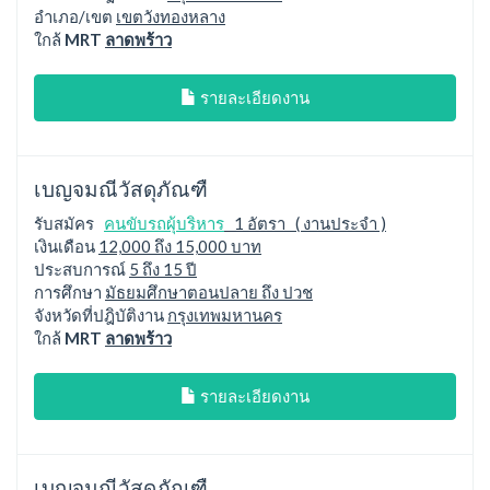
อำเภอ/เขต
เขตวังทองหลาง
ใกล้
MRT
ลาดพร้าว
รายละเอียดงาน
เบญจมณีวัสดุภัณฑื
รับสมัคร
คนขับรถผุ้บริหาร
1 อัตรา ( งานประจำ )
เงินเดือน
12,000 ถึง 15,000 บาท
ประสบการณ์
5 ถึง 15 ปี
การศึกษา
มัธยมศึกษาตอนปลาย ถึง ปวช
จังหวัดที่ปฎิบัติงาน
กรุงเทพมหานคร
ใกล้
MRT
ลาดพร้าว
รายละเอียดงาน
เบญจมณีวัสดุภัณฑื