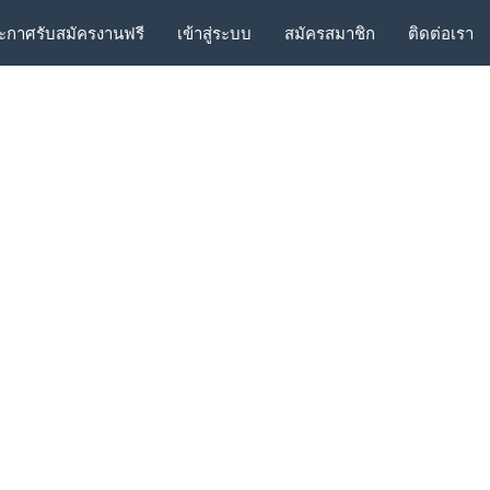
ะกาศรับสมัครงานฟรี
เข้าสู่ระบบ
สมัครสมาชิก
ติดต่อเรา