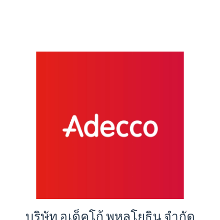
บริษัท อเด็คโก้ พหลโยธิน จำกัด