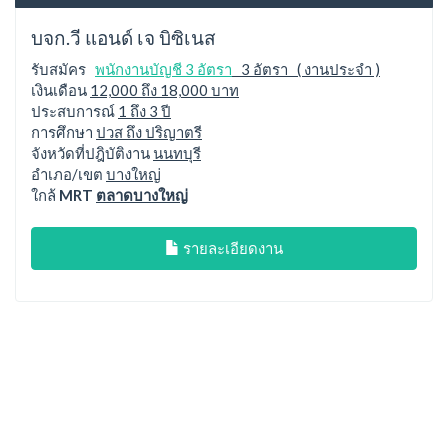
บจก.วี แอนด์ เจ บิซิเนส
รับสมัคร
พนักงานบัญชี 3 อัตรา
3 อัตรา ( งานประจำ )
เงินเดือน
12,000 ถึง 18,000 บาท
ประสบการณ์
1 ถึง 3 ปี
การศึกษา
ปวส ถึง ปริญาตรี
จังหวัดที่ปฎิบัติงาน
นนทบุรี
อำเภอ/เขต
บางใหญ่
ใกล้
MRT
ตลาดบางใหญ่
รายละเอียดงาน