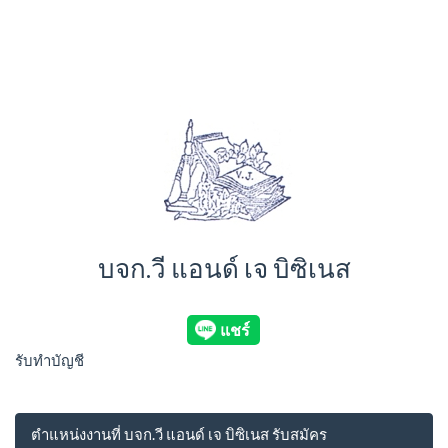
บจก.วี แอนด์ เจ บิซิเนส
รับทำบัญชี
ตำแหน่งงานที่ บจก.วี แอนด์ เจ บิซิเนส รับสมัคร