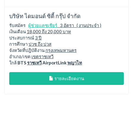
บริษัท ไดมอนด์ ซิตี้ กรุ๊ป จำกัด
รับสมัคร
ผู้ช่วยแคชเชียร์
3 อัตรา ( งานประจำ )
เงินเดือน
18,000 ถึง 20,000 บาท
ประสบการณ์
3 ปี
การศึกษา
ปวช ถึง ปวส
จังหวัดที่ปฎิบัติงาน
กรุงเทพมหานคร
อำเภอ/เขต
เขตราชเทวี
ใกล้
BTS
ราชเทวี
AirportLink
พญาไท
รายละเอียดงาน