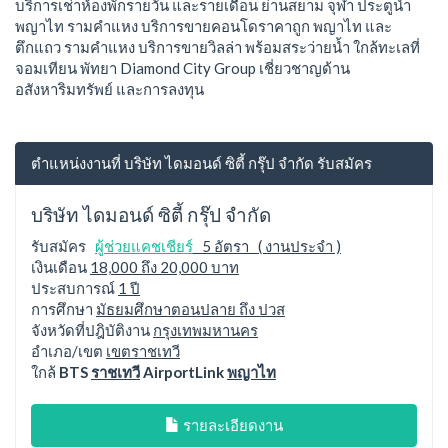
บริการเช่าห้องพักรายวัน และรายเดือน ย่านสยาม จุฬา ประตูน้ำ
พญาไท รามคำแหง บริการขายคอนโดราคาถูก พญาไท และ
ตึกแถว รามคำแหง บริการขายวิลล่า พร้อมสระว่ายน้ำ ใกล้ทะเลที่
จอมเทียน พัทยา Diamond City Group เชี่ยวชาญด้าน
อสังหาริมทรัพย์ และการลงทุน
ตำแหน่งงานที่ บริษัท ไดมอนด์ ซิตี้ กรุ๊ป จำกัด รับสมัคร
บริษัท ไดมอนด์ ซิตี้ กรุ๊ป จำกัด
รับสมัคร
ผู้ช่วยแคชเชียร์
5 อัตรา ( งานประจำ )
เงินเดือน
18,000 ถึง 20,000 บาท
ประสบการณ์
1 ปี
การศึกษา
มัธยมศึกษาตอนปลาย ถึง ปวส
จังหวัดที่ปฎิบัติงาน
กรุงเทพมหานคร
อำเภอ/เขต
เขตราชเทวี
ใกล้
BTS
ราชเทวี
AirportLink
พญาไท
รายละเอียดงาน