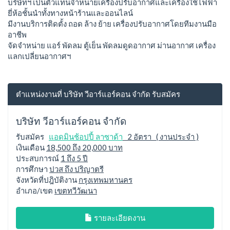
บริษัทฯ เป็นตัวแทนจำหน่ายเครื่องปรับอากาศและเครื่องใช้ไฟฟ้า
ยี่ห้อชั้นนำทั้งทางหน้าร้านและออนไลน์
มีงานบริการติดตั้ง ถอด ล้าง ย้าย เครื่องปรับอากาศโดยทีมงานมือ
อาชีพ
จัดจำหน่าย แอร์ พัดลม ตู้เย็น พัดลมดูดอากาศ ม่านอากาศ เครื่อง
แลกเปลี่ยนอากาศฯ
ตำแหน่งงานที่ บริษัท วีอาร์แอร์คอน จำกัด รับสมัคร
บริษัท วีอาร์แอร์คอน จำกัด
รับสมัคร
แอดมินช้อปปี้ ลาซาด้า
2 อัตรา ( งานประจำ )
เงินเดือน
18,500 ถึง 20,000 บาท
ประสบการณ์
1 ถึง 5 ปี
การศึกษา
ปวส ถึง ปริญาตรี
จังหวัดที่ปฎิบัติงาน
กรุงเทพมหานคร
อำเภอ/เขต
เขตทวีวัฒนา
รายละเอียดงาน