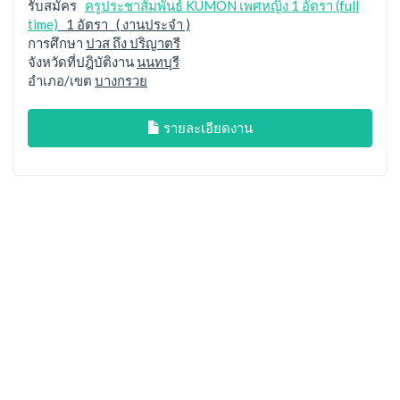
รับสมัคร
ครูประชาสัมพันธ์ KUMON เพศหญิง 1 อัตรา (full
time)
1 อัตรา ( งานประจำ )
การศึกษา
ปวส ถึง ปริญาตรี
จังหวัดที่ปฎิบัติงาน
นนทบุรี
อำเภอ/เขต
บางกรวย
รายละเอียดงาน